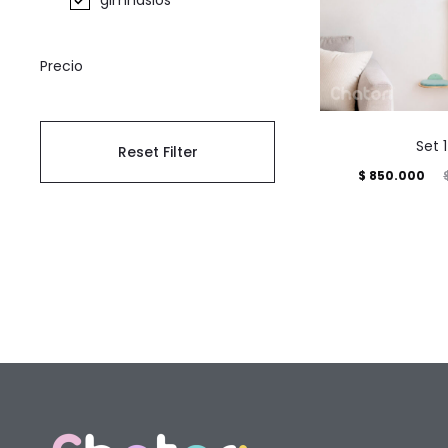
gimnasios
Precio
Set 1
Reset Filter
$
850.000