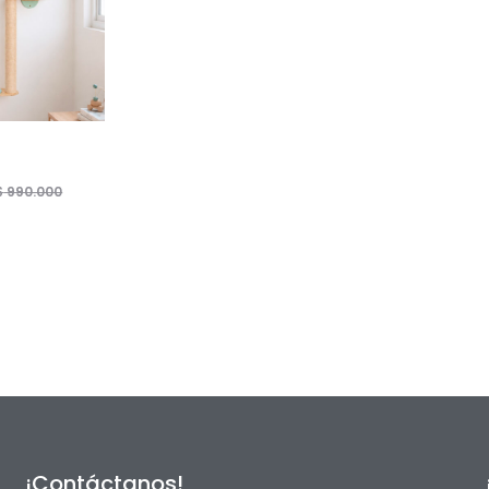
$
990.000
¡Contáctanos!